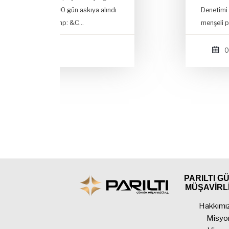
ındı
Denetimi Tebliği hakkında Hayvansal
menşeli parça içere…
09 NIS
PARILTI 
MÜŞAVİRLİ
Hakkımı
Misyo