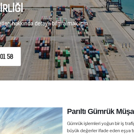
İRLİĞİ
leri hakkında detaylı bilgi almak için
01 58
Parıltı Gümrük Müşav
Gümrük işlemleri yoğun bir iş traf
büyük değerler ifade eden eşya tr