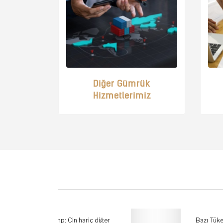
Diğer Gümrük
Hizmetlerimiz
riç
Bazı Tüketici Ürünlerinde
n
Uygunluk Denetimi Tebliği
hakkında
er
Bazı Tüketici Ürünlerinde Uygunluk