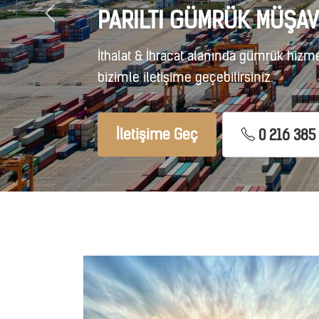
PARILTI GÜMRÜK MÜŞAV
İthalat & İhracat alanında gümrük hizmet
bizimle iletişime geçebilirsiniz.
İletişime Geç
0 216 385 