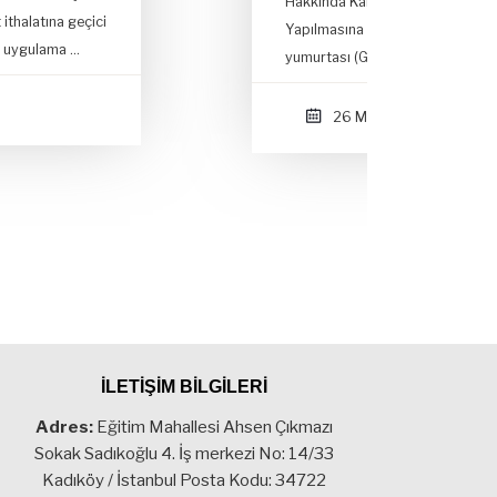
Hakkında Kararda Değişiklik
Pan
Yapılmasına Dair Karar ile Tavuk
Men
yumurtası (Gallus domesti…
Kon
İhr
26 MRT
İLETİŞİM BİLGİLERİ
Adres:
Eğitim Mahallesi Ahsen Çıkmazı
Sokak Sadıkoğlu 4. İş merkezi No: 14/33
Kadıköy / İstanbul Posta Kodu: 34722