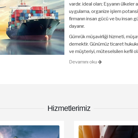
vardır. ideal olan; Eşyanın ülkeler ar
uygulama, organize işlem potansiy
firmanın insan gücü ve bu insan 
dayanır.
Gümrük müşavirliği hizmeti, müşavi
demektir. Günümüz ticaret hukuku
ve müşteriyi, müteselsilen kefil ola
Devamını oku
Hizmetlerimiz