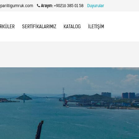
pariltigumruk.com
Arayın:
+90216 385 01 58
Duyurular
IRKÜLER
SERTIFIKALARIMIZ
KATALOG
İLETIŞIM