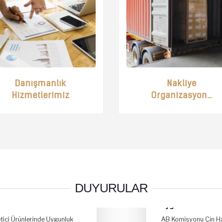
Danışmanlık
Nakliye
Hizmetlerimiz
Organizasyonu
DUYURULAR
Glioksilik asit ithalatına geçici
dampinge karşı vergi
uygulaması
AB Komisyonu Çin Halk Cumhuriyeti