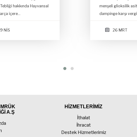
menşeli glioksilik asit ithalatına geçici
dampinge karşı vergi uygulama …
26 MRT
GÜMRÜK
HİZMETLERİMİZ
Ğİ A.Ş
İthalat
zda
İhracat
n
Destek Hizmetlerimiz