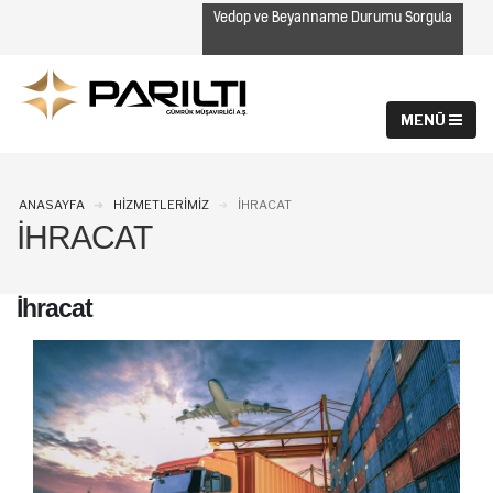
Vedop ve Beyanname Durumu Sorgula
ANASAYFA
HIZMETLERIMIZ
İHRACAT
İHRACAT
İhracat