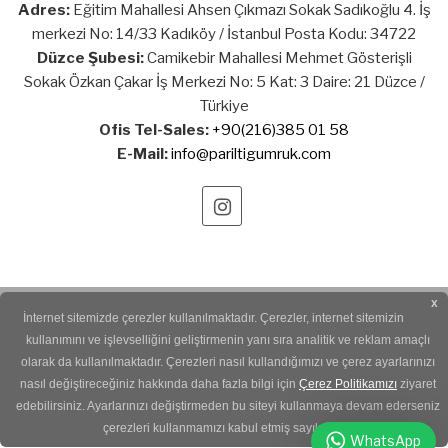
Adres:
Eğitim Mahallesi Ahsen Çıkmazı Sokak Sadıkoğlu 4. İş
merkezi No: 14/33 Kadıköy / İstanbul Posta Kodu: 34722
Düzce Şubesi:
Camikebir Mahallesi Mehmet Gösterişli
Sokak Özkan Çakar İş Merkezi No: 5 Kat: 3 Daire: 21 Düzce /
Türkiye
Ofis Tel-Sales:
+90(216)385 01 58
E-Mail:
info@pariltigumruk.com
x
PARILTI GÜMRÜK
© Copyright 2022. Tüm Hakları Saklıdır.
İnternet sitemizde çerezler kullanılmaktadır. Çerezler, internet sitemizin
kullanımını ve işlevselliğini geliştirmenin yanı sıra analitik ve reklam amaçlı
web tasarım
olarak da kullanılmaktadır. Çerezleri nasıl kullandığımızı ve çerez ayarlarınızı
nasıl değiştireceğiniz hakkında daha fazla bilgi için
Çerez Politikamızı
ziyaret
edebilirsiniz. Ayarlarınızı değiştirmeden bu siteyi kullanmaya devam ederseniz
çerezleri kullanmamızı kabul etmiş sayılırsınız.
WhatsApp