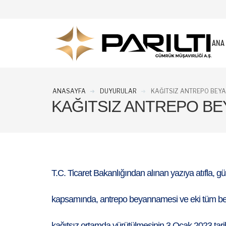
ANA
ANASAYFA
DUYURULAR
KAĞITSIZ ANTREPO BEY
KAĞITSIZ ANTREPO B
T.C. Ticaret Bakanlığından alınan yazıya atıfla, 
kapsamında, antrepo beyannamesi ve eki tüm belge
kağıtsız ortamda yürütülmesinin 3 Ocak 2023 tar