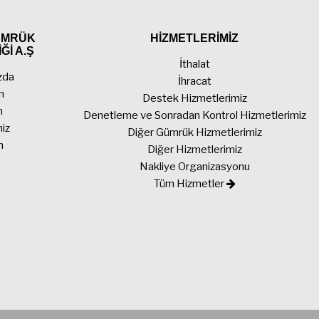
GÜMRÜK
HİZMETLERİMİZ
Ğİ A.Ş
İthalat
zda
İhracat
n
Destek Hizmetlerimiz
n
Denetleme ve Sonradan Kontrol Hizmetlerimiz
miz
Diğer Gümrük Hizmetlerimiz
m
Diğer Hizmetlerimiz
Nakliye Organizasyonu
Tüm Hizmetler