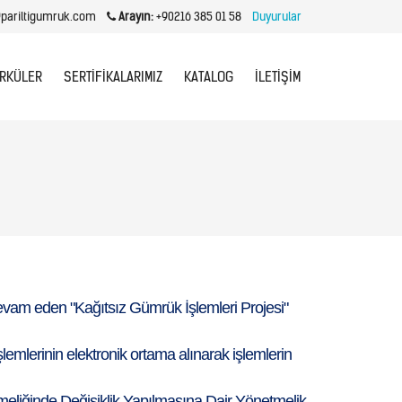
pariltigumruk.com
Arayın:
+90216 385 01 58
Duyurular
IRKÜLER
SERTIFIKALARIMIZ
KATALOG
İLETIŞIM
 devam eden "Kağıtsız Gümrük İşlemleri Projesi"
mlerinin elektronik ortama alınarak işlemlerin
eliğinde Değişiklik Yapılmasına Dair Yönetmelik