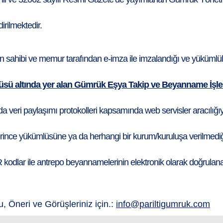
irilmektedir.
 sahibi ve memur tarafından e-imza ile imzalandığı ve yüküml
menüsü altında yer alan Gümrük Eşya Takip ve Beyanname İ
da veri paylaşımı protokolleri kapsamında web servisler aracılığı
nce yükümlüsüne ya da herhangi bir kurum/kuruluşa verilmediği,
odlar ile antrepo beyannamelerinin elektronik olarak doğrulanabi
u, Öneri ve Görüşleriniz için.:
info@pariltigumruk.com