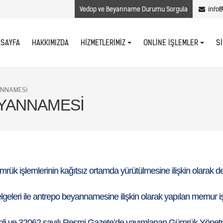
Vedop ve Beyanname Durumu Sorgula
info@
 SAYFA
HAKKIMIZDA
S
HIZMETLERIMIZ
ONLINE İŞLEMLER
ANNAMESI
EYANNAMESI
gümrük işlemlerinin kağıtsız ortamda yürütülmesine ilişkin olarak
leri ile antrepo beyannamesine ilişkin olarak yapılan memur işle
ihli ve 32062 sayılı Resmi Gazete’de yayımlanan Gümrük Yönetm