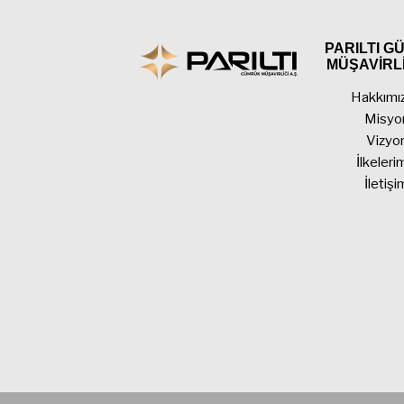
PARILTI 
MÜŞAVİRLİ
Hakkımı
Misyo
Vizyo
İlkeleri
İletişi